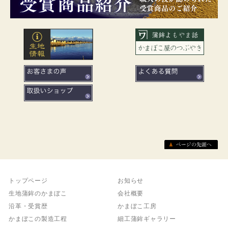
トップページ
お知らせ
生地蒲鉾のかまぼこ
会社概要
沿革・受賞歴
かまぼこ工房
かまぼこの製造工程
細工蒲鉾ギャラリー