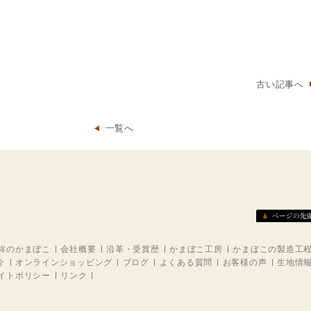
古い記事へ
一覧へ
鉾のかまぼこ
会社概要
沿革・受賞歴
かまぼこ工房
かまぼこの製造工
介
オンラインショッピング
ブログ
よくある質問
お客様の声
生地情
イトポリシー
リンク