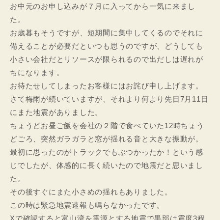
お中元のお申し込みが７月に入ってから一気に来まし
た。
お歳暮もそうですが、短期間に集中してくるのでそれに
備えることが必要だといつも思うのですが、どうしても
小さい会社だとリソースが限られるので出だしは遅れが
ちになります。
お待たせしてしまったお客様にはお詫び申し上げます。
さて梅雨が続いていますが、それより何より先日7月11日
にまた地震がありました。
ちょうどお昼ご飯を会社の２階で食べていた12時ちょう
どごろ、突然ガラガラと窓が揺れる音と大きな振動が。
最初に思ったのがトラックでもぶつかったか！という感
じでしたが、体感的に長く続いたので地震だと思いまし
た。
その後すぐにまた小さめの揺れもありました。
この時は緊急地震速報も鳴らなかったです。
Xで確認すると富山湾を震源とする地震で黒部は震度3程