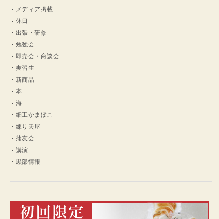
メディア掲載
休日
出張・研修
勉強会
即売会・商談会
実習生
新商品
本
海
細工かまぼこ
練り天屋
蒲友会
講演
黒部情報