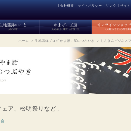
会社概要
サイトポリシー
リンク
サイト
ホーム
生地蒲鉾ブログ かまぼこ屋のつぶやき
しんきんビジネス
フェア、松明祭りなど。
談会