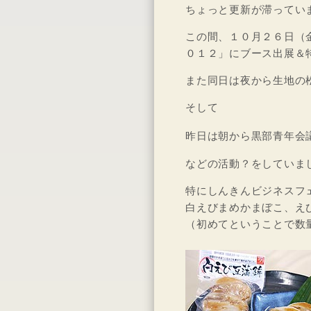
ちょっと更新が滞ってい
この間、１０月２６日（
０１２」にブース出展＆
また同日は夜から生地の
そして
昨日は朝から黒部青年会
などの活動？をしていま
特にしんきんビジネスフ
白えびまめかまぼこ、え
（初めてということで数