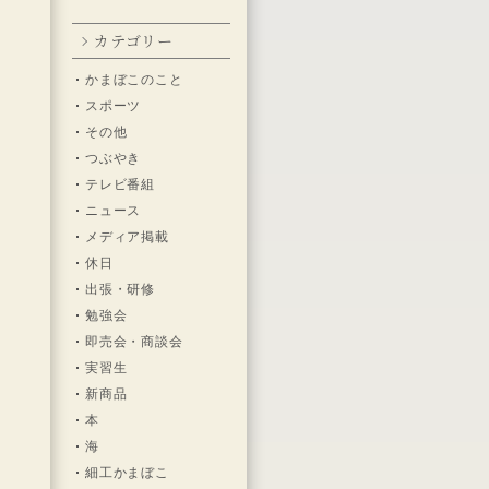
カテゴリー
２
かまぼこのこと
スポーツ
その他
つぶやき
テレビ番組
ニュース
メディア掲載
休日
出張・研修
た
勉強会
即売会・商談会
実習生
新商品
本
海
細工かまぼこ