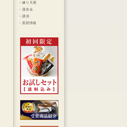
練り天屋
蒲友会
講演
黒部情報
ん