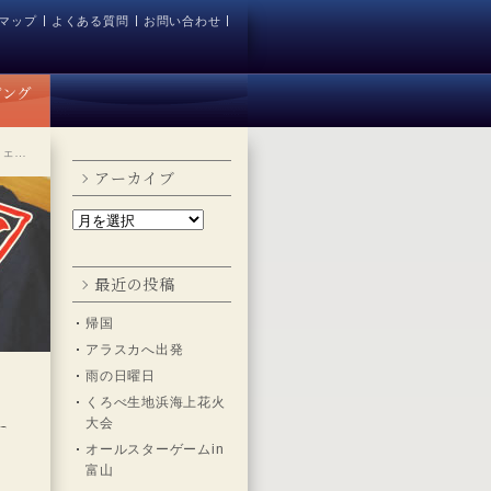
マップ
よくある質問
お問い合わせ
フェ…
アーカイブ
最近の投稿
帰国
アラスカへ出発
雨の日曜日
くろべ生地浜海上花火
大会
オールスターゲームin
富山