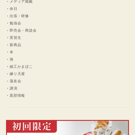
メディア掲載
休日
出張・研修
勉強会
即売会・商談会
実習生
新商品
本
海
細工かまぼこ
練り天屋
蒲友会
講演
黒部情報