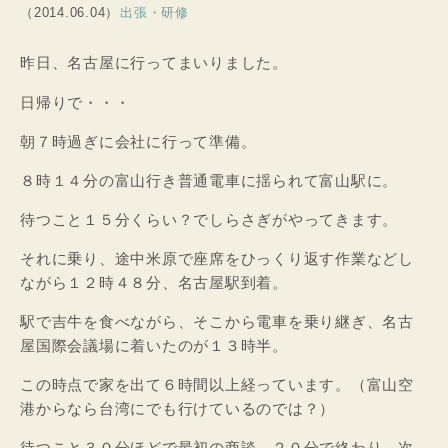
（2014.06.04）
出張・研修
昨日、名古屋に行ってまいりました。
日帰りで・・・
朝７時過ぎに会社に行って準備。
８時１４分の富山行き普通電車に揺られて富山駅に。
待つこと１５分くらい？でしらさぎがやってきます。
それに乗り、途中米原で座席をひっくり返す作業などし
ながら１２時４８分、名古屋駅到着。
駅で吉牛を食べながら、そこから電車を乗り継ぎ、名古
屋国際会議場に着いたのが１３時半。
この時点で家を出て６時間以上経っています。（富山空
港からなら台湾にでも行けているのでは？）
待つこと３０分ほどで最初の商談、２０分で終わり、次