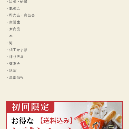
出張・研修
勉強会
即売会・商談会
実習生
新商品
本
海
細工かまぼこ
練り天屋
蒲友会
講演
黒部情報