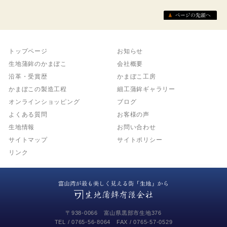
トップページ
お知らせ
生地蒲鉾のかまぼこ
会社概要
沿革・受賞歴
かまぼこ工房
かまぼこの製造工程
細工蒲鉾ギャラリー
オンラインショッピング
ブログ
よくある質問
お客様の声
生地情報
お問い合わせ
サイトマップ
サイトポリシー
リンク
〒938-0066 富山県黒部市生地376
TEL /
0765-56-8064
FAX / 0765-57-0529