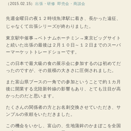
（2015.02.15）
出張・研修
即売会・商談会
先週金曜日の夜１２時頃魚津駅に着き、長かった遠征、
じゃなくて出張シリーズが終わりました。
東京駅中催事→ベトナムホーチミン→東京ビッグサイト
と続いた出張の最後は２月１０日～１２日までのスーパ
ーマーケットトレードショーです。
この日本で最大級の食の展示会に参加するのは初めてだ
ったのですが、その規模の大きさに圧倒されました。
また富山県ブースの一角での参加ということで約１カ月
後に開業する北陸新幹線の影響もあり、とても注目が高
かったのだと思います。
たくさんの関係者の方とお名刺交換させていただき、サ
ンプルの依頼をいただきました。
この機会をいかし、富山の、生地蒲鉾のかまぼこを全国