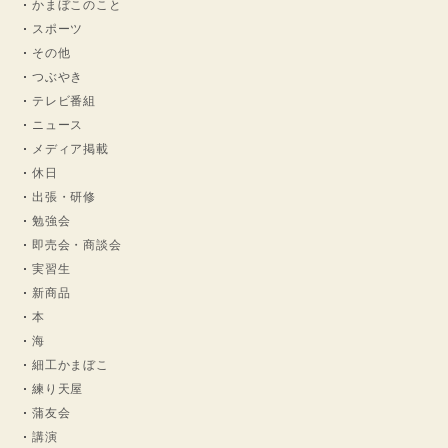
かまぼこのこと
スポーツ
その他
つぶやき
テレビ番組
ニュース
メディア掲載
休日
出張・研修
勉強会
即売会・商談会
実習生
新商品
本
海
細工かまぼこ
練り天屋
蒲友会
講演