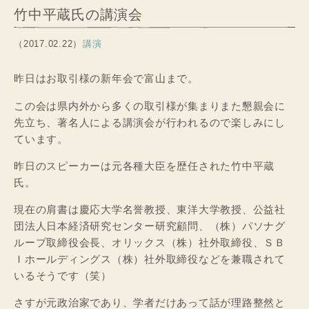
竹中平蔵氏の講演会
（2017.02.22）
講演
昨日はお取引様の新年会で富山まで。
この会は県内外から多くの取引様が集まりまた懇親会に
先立ち、著名人による講演会が行われるので楽しみにし
ています。
昨日のスピーカーは元各種大臣を歴任された竹中平蔵
氏。
現在の肩書は慶応大学名誉教授、東洋大学教授、公益社
団法人日本経済研究センター研究顧問、（株）パソナグ
ループ取締役会長、オリックス（株）社外取締役、ＳＢ
Ｉホールディングス（株）社外取締役などを兼職されて
いるそうです（笑）
さすが元政治家であり、学者だけあって話が理路整然と