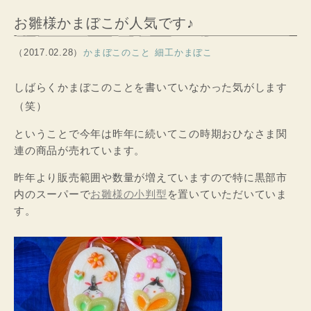
お雛様かまぼこが人気です♪
（2017.02.28）
かまぼこのこと
細工かまぼこ
しばらくかまぼこのことを書いていなかった気がします
（笑）
ということで今年は昨年に続いてこの時期おひなさま関
連の商品が売れています。
昨年より販売範囲や数量が増えていますので特に黒部市
内のスーパーで
お雛様の小判型
を置いていただいていま
す。