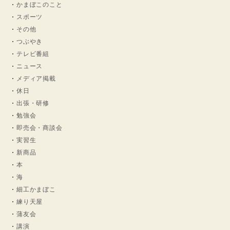
かまぼこのこと
スポーツ
その他
つぶやき
テレビ番組
ニュース
メディア掲載
休日
出張・研修
勉強会
即売会・商談会
実習生
新商品
本
海
細工かまぼこ
練り天屋
蒲友会
講演