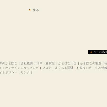
戻る
鉾のかまぼこ
会社概要
沿革・受賞歴
かまぼこ工房
かまぼこの製造工
介
オンラインショッピング
ブログ
よくある質問
お客様の声
生地情
イトポリシー
リンク