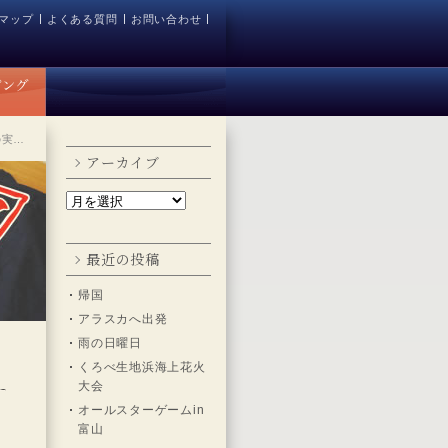
マップ
よくある質問
お問い合わせ
の実…
アーカイブ
最近の投稿
帰国
アラスカへ出発
雨の日曜日
くろべ生地浜海上花火
大会
オールスターゲームin
富山