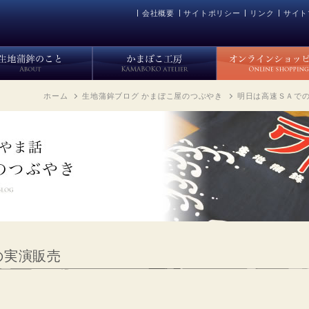
会社概要
サイトポリシー
リンク
サイト
ホーム
生地蒲鉾ブログ かまぼこ屋のつぶやき
明日は高速ＳＡで
の実演販売