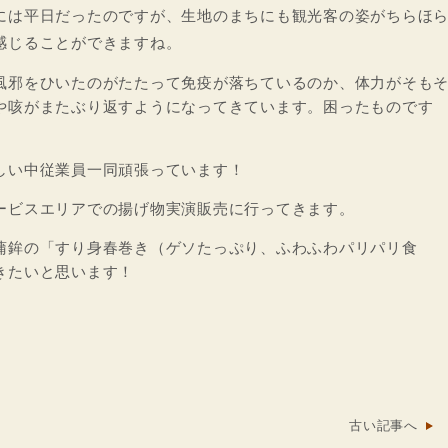
には平日だったのですが、生地のまちにも観光客の姿がちらほ
感じることができますね。
風邪をひいたのがたたって免疫が落ちているのか、体力がそも
や咳がまたぶり返すようになってきています。困ったものです
しい中従業員一同頑張っています！
ービスエリアでの揚げ物実演販売に行ってきます。
蒲鉾の「すり身春巻き（ゲソたっぷり、ふわふわパリパリ食
きたいと思います！
古い記事へ