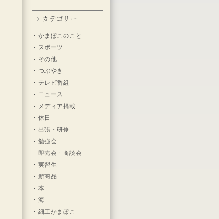
ら
カテゴリー
かまぼこのこと
そ
スポーツ
その他
つぶやき
テレビ番組
ニュース
メディア掲載
休日
出張・研修
勉強会
即売会・商談会
実習生
新商品
本
海
細工かまぼこ