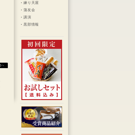
練り天屋
蒲友会
講演
黒部情報
程
報