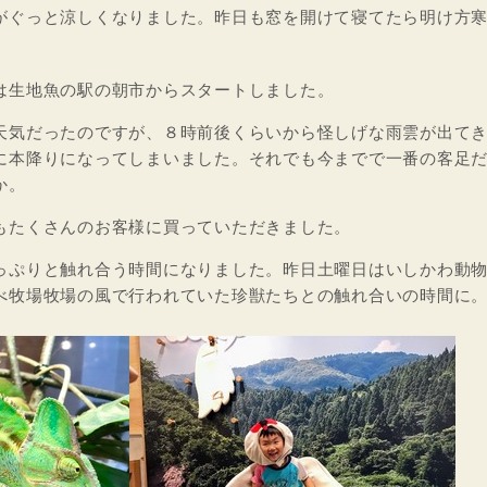
がぐっと涼しくなりました。昨日も窓を開けて寝てたら明け方
は生地魚の駅の朝市からスタートしました。
天気だったのですが、８時前後くらいから怪しげな雨雲が出て
に本降りになってしまいました。それでも今までで一番の客足
か。
もたくさんのお客様に買っていただきました。
っぷりと触れ合う時間になりました。昨日土曜日はいしかわ動
べ牧場牧場の風で行われていた珍獣たちとの触れ合いの時間に