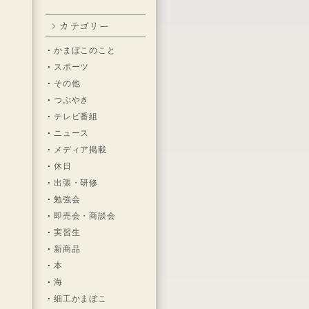
寒
カテゴリー
かまぼこのこと
スポーツ
き
その他
だ
つぶやき
テレビ番組
ニュース
メディア掲載
休日
物
出張・研修
。
勉強会
即売会・商談会
実習生
新商品
本
海
細工かまぼこ