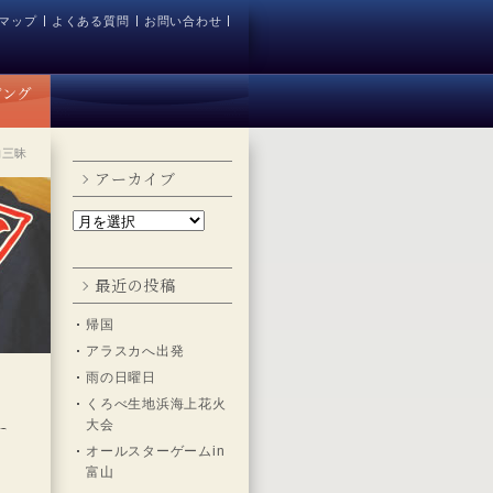
マップ
よくある質問
お問い合わせ
物三昧
アーカイブ
最近の投稿
帰国
アラスカへ出発
雨の日曜日
くろべ生地浜海上花火
大会
オールスターゲームin
富山