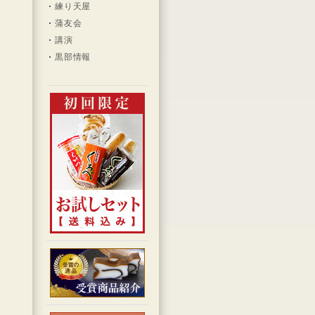
練り天屋
蒲友会
講演
黒部情報