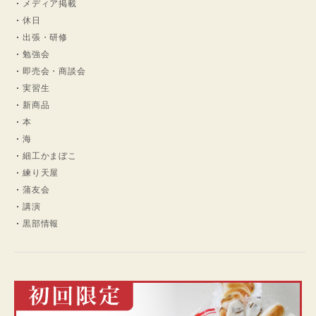
メディア掲載
休日
出張・研修
勉強会
即売会・商談会
実習生
新商品
本
海
細工かまぼこ
練り天屋
蒲友会
講演
黒部情報