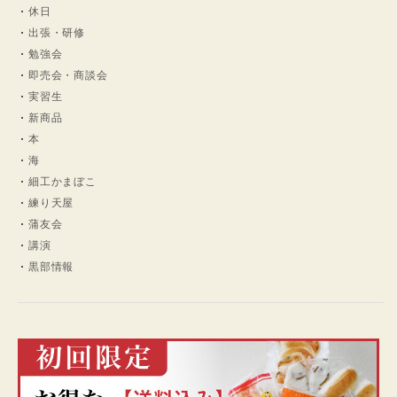
休日
出張・研修
勉強会
即売会・商談会
実習生
新商品
本
海
細工かまぼこ
練り天屋
蒲友会
講演
黒部情報