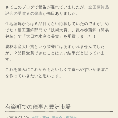
さてこのブログで報告が遅れていましたが、
全国蒲鉾品
評会の受賞者の発表
が先日ありました。
生地蒲鉾からは６品目くらい応募していたのですが、め
でたく細工蒲鉾部門で「技術大賞」、昆布巻蒲鉾（簡易
包装）で「大日本水産会長賞」を受賞しました！
農林水産大臣賞という栄誉にはあずかれませんでした
が、２品目受賞できたことはよい結果だと思っていま
す。
これを励みにこれからもおいしくて食べやすいかまぼこ
を作っていきたいと思います。
有楽町での催事と豊洲市場
（2019.03.29）
出張・研修
即売会・商談会