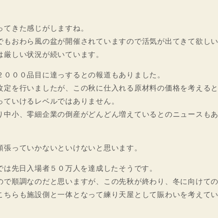
ってきた感じがしますね。
でもおわら風の盆が開催されていますので活気が出てきて欲し
は厳しい状況が続いています。
２０００品目に達っするとの報道もありました。
改定を行いましたが、この秋に仕入れる原材料の価格を考える
っていけるレベルではありません。
り中小、零細企業の倒産がどんどん増えているとのニュースも
頑張っていかないといけないと思います。
べでは先日入場者５０万人を達成したそうです。
ので順調なのだと思いますが、この先秋が終わり、冬に向けて
こちらも施設側と一体となって練り天屋として賑わいを考えて
。