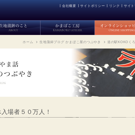
会社概要
サイトポリシー
リンク
サイト
ホーム
生地蒲鉾ブログ かまぼこ屋のつぶやき
道の駅KOKOく
べ入場者５０万人！