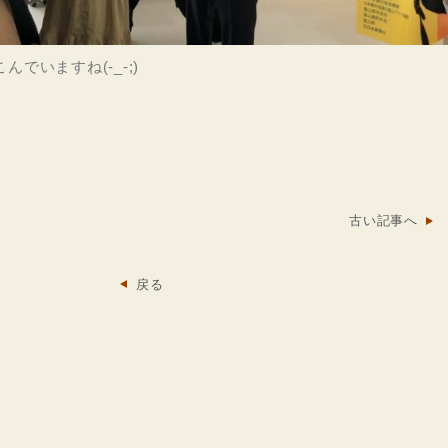
でいますね(-_-;)
古い記事へ
戻る