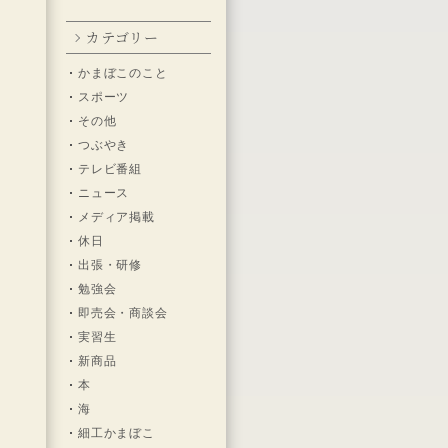
カテゴリー
かまぼこのこと
い
スポーツ
その他
つぶやき
テレビ番組
と
ニュース
メディア掲載
あ
休日
出張・研修
勉強会
即売会・商談会
実習生
新商品
の
本
い
海
細工かまぼこ