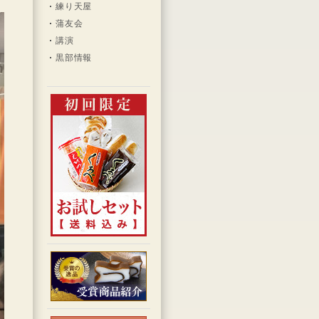
練り天屋
蒲友会
講演
黒部情報