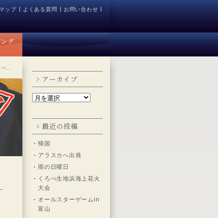
マップ
よくある質問
お問い合わせ
ろべ…
アーカイブ
最近の投稿
帰国
アラスカへ出発
雨の日曜日
くろべ生地浜海上花火
大会
オールスターゲームin
富山