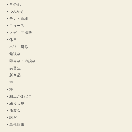
その他
つぶやき
テレビ番組
ニュース
メディア掲載
休日
出張・研修
勉強会
即売会・商談会
実習生
新商品
本
海
細工かまぼこ
練り天屋
蒲友会
講演
黒部情報