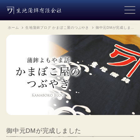
ホーム
生地蒲鉾ブログ かまぼこ屋のつぶやき
御中元DMが完成しま…
御中元DMが完成しました