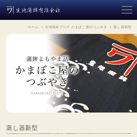
ホーム
生地蒲鉾ブログ かまぼこ屋のつぶやき
蒸し器新型
蒸し器新型