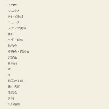
その他
つぶやき
テレビ番組
ニュース
メディア掲載
休日
出張・研修
勉強会
即売会・商談会
実習生
新商品
本
海
細工かまぼこ
練り天屋
蒲友会
講演
黒部情報