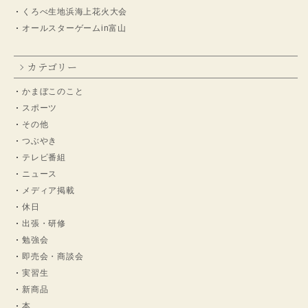
くろべ生地浜海上花火大会
オールスターゲームin富山
カテゴリー
かまぼこのこと
スポーツ
その他
つぶやき
テレビ番組
ニュース
メディア掲載
休日
出張・研修
勉強会
即売会・商談会
実習生
新商品
本