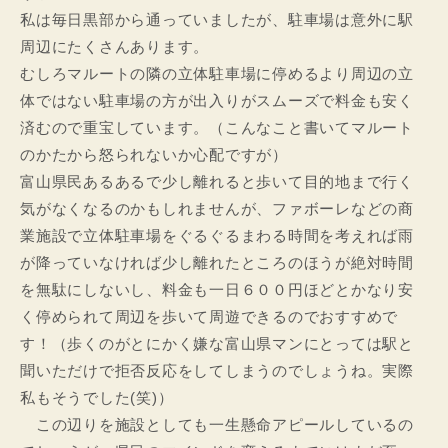
私は毎日黒部から通っていましたが、駐車場は意外に駅
周辺にたくさんあります。
むしろマルートの隣の立体駐車場に停めるより周辺の立
体ではない駐車場の方が出入りがスムーズで料金も安く
済むので重宝しています。（こんなこと書いてマルート
のかたから怒られないか心配ですが）
富山県民あるあるで少し離れると歩いて目的地まで行く
気がなくなるのかもしれませんが、ファボーレなどの商
業施設で立体駐車場をぐるぐるまわる時間を考えれば雨
が降っていなければ少し離れたところのほうが絶対時間
を無駄にしないし、料金も一日６００円ほどとかなり安
く停められて周辺を歩いて周遊できるのでおすすめで
す！（歩くのがとにかく嫌な富山県マンにとっては駅と
聞いただけで拒否反応をしてしまうのでしょうね。実際
私もそうでした(笑)）
この辺りを施設としても一生懸命アピールしているの