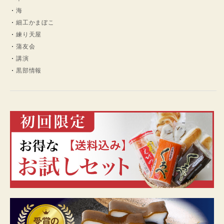
海
細工かまぼこ
練り天屋
蒲友会
講演
黒部情報