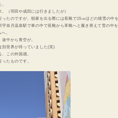
た。
京。（羽田や成田には行きましたが）
行ったのですが、朝家を出る際には長靴で15㎝ほどの積雪の中
部宇奈月温泉駅で車の中で長靴から革靴へと履き替えて雪の中
ムへ。
、途中から青空が。
別世界が待っていました(笑)
る、この外国感。
言ったものです。