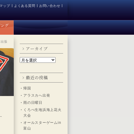
マップ
よくある質問
お問い合わせ
京出張
アーカイブ
最近の投稿
帰国
アラスカへ出発
雨の日曜日
くろべ生地浜海上花火
大会
オールスターゲームin
富山