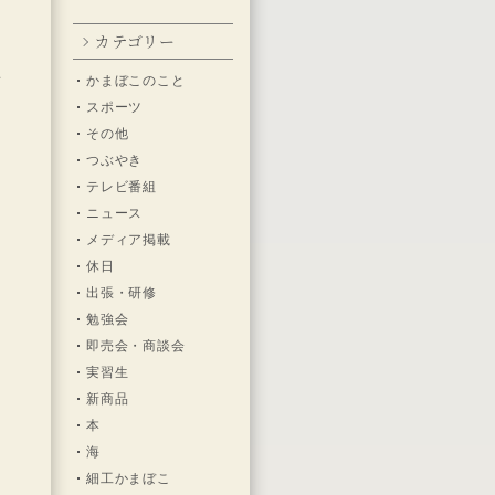
カテゴリー
を
かまぼこのこと
を
スポーツ
その他
つぶやき
テレビ番組
ニュース
メディア掲載
休日
出張・研修
勉強会
即売会・商談会
実習生
新商品
本
海
細工かまぼこ