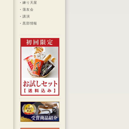
練り天屋
蒲友会
講演
黒部情報