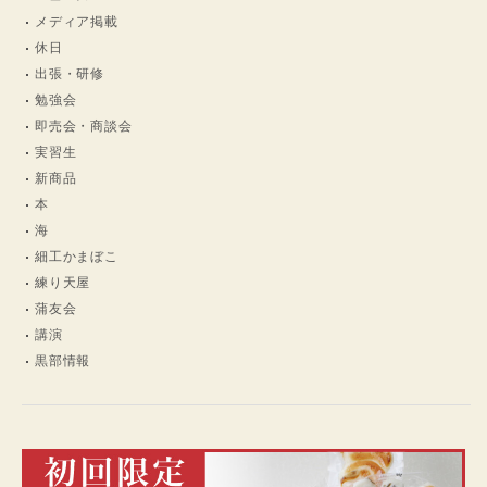
メディア掲載
休日
出張・研修
勉強会
即売会・商談会
実習生
新商品
本
海
細工かまぼこ
練り天屋
蒲友会
講演
黒部情報