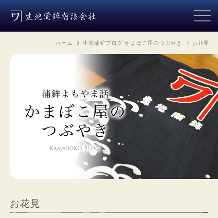
ホーム
生地蒲鉾ブログ かまぼこ屋のつぶやき
お花見
お花見