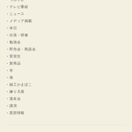
テレビ番組
ニュース
メディア掲載
休日
出張・研修
勉強会
即売会・商談会
実習生
新商品
本
海
細工かまぼこ
練り天屋
蒲友会
講演
黒部情報