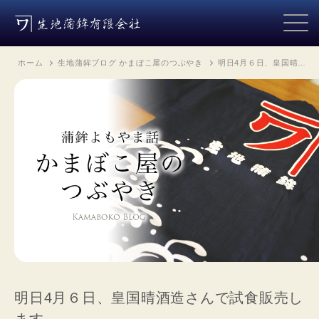
ホーム
生地蒲鉾ブログ かまぼこ屋のつぶやき
明日4月６日、皇国晴…
明日4月６日、皇国晴酒造さんで試食販売し