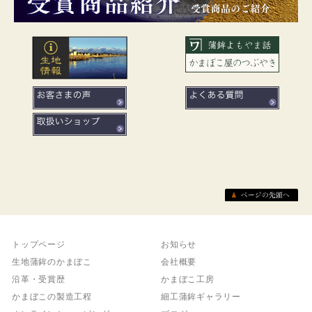
トップページ
お知らせ
生地蒲鉾のかまぼこ
会社概要
沿革・受賞歴
かまぼこ工房
かまぼこの製造工程
細工蒲鉾ギャラリー