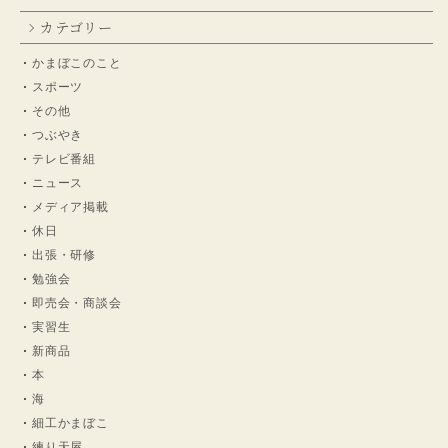
カテゴリー
かまぼこのこと
スポーツ
その他
つぶやき
テレビ番組
ニュース
メディア掲載
休日
出張・研修
勉強会
即売会・商談会
実習生
新商品
本
海
細工かまぼこ
練り天屋