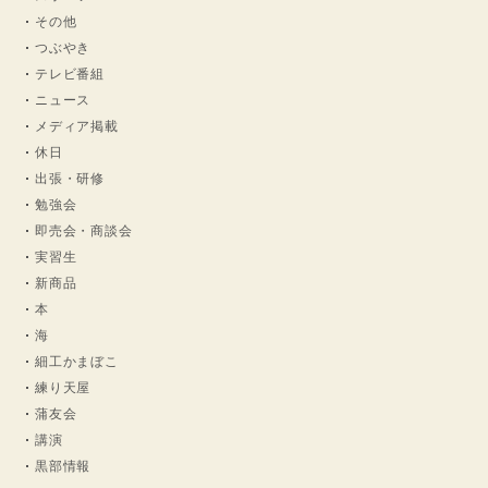
その他
つぶやき
テレビ番組
ニュース
メディア掲載
休日
出張・研修
勉強会
即売会・商談会
実習生
新商品
本
海
細工かまぼこ
練り天屋
蒲友会
講演
黒部情報