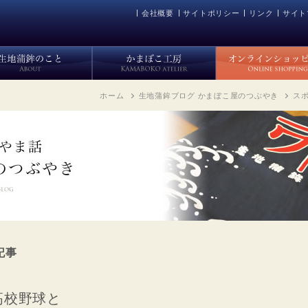
会社概要
サイトポリシー
リンク
サイト
ホーム
生地蒲鉾ブログ かまぼこ屋のつぶやき
ス
記事
高校野球と