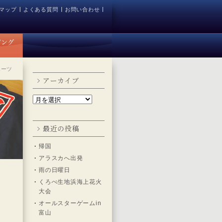
マップ
よくある質問
お問い合わせ
ポーツ
アーカイブ
最近の投稿
帰国
アラスカへ出発
雨の日曜日
くろべ生地浜海上花火
大会
オールスターゲームin
富山