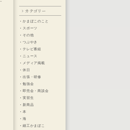
カテゴリー
かまぼこのこと
スポーツ
その他
つぶやき
テレビ番組
ニュース
一
メディア掲載
休日
戦
出張・研修
５
勉強会
即売会・商談会
実習生
英
新商品
本
海
細工かまぼこ