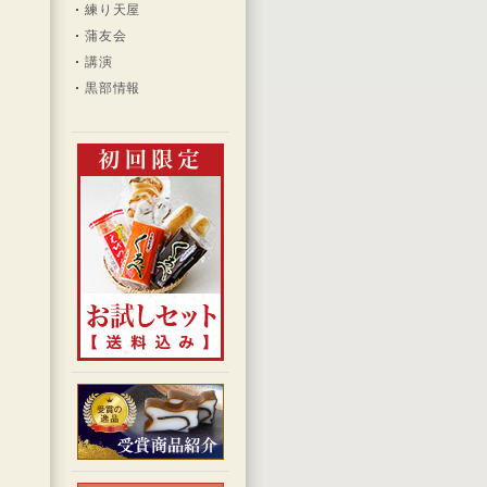
、
練り天屋
う
蒲友会
講演
黒部情報
お