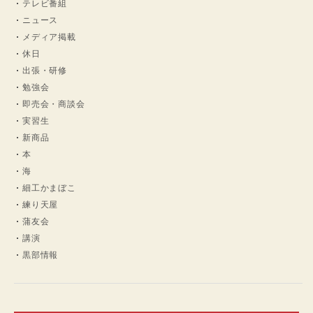
テレビ番組
ニュース
メディア掲載
休日
出張・研修
勉強会
即売会・商談会
実習生
新商品
本
海
細工かまぼこ
練り天屋
蒲友会
講演
黒部情報