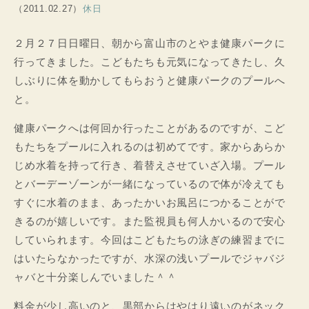
（2011.02.27）
休日
２月２７日日曜日、朝から富山市のとやま健康パークに
行ってきました。こどもたちも元気になってきたし、久
しぶりに体を動かしてもらおうと健康パークのプールへ
と。
健康パークへは何回か行ったことがあるのですが、こど
もたちをプールに入れるのは初めてです。家からあらか
じめ水着を持って行き、着替えさせていざ入場。プール
とバーデーゾーンが一緒になっているので体が冷えても
すぐに水着のまま、あったかいお風呂につかることがで
きるのが嬉しいです。また監視員も何人かいるので安心
していられます。今回はこどもたちの泳ぎの練習までに
はいたらなかったですが、水深の浅いプールでジャバジ
ャバと十分楽しんでいました＾＾
料金が少し高いのと、黒部からはやはり遠いのがネック