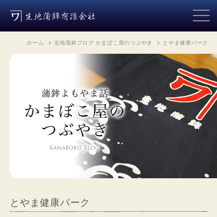
ホーム
生地蒲鉾ブログ かまぼこ屋のつぶやき
とやま健康パーク
とやま健康パーク