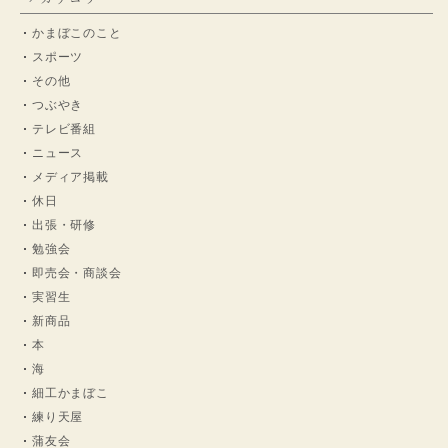
かまぼこのこと
スポーツ
その他
つぶやき
テレビ番組
ニュース
メディア掲載
休日
出張・研修
勉強会
即売会・商談会
実習生
新商品
本
海
細工かまぼこ
練り天屋
蒲友会