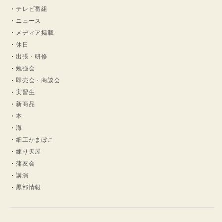
テレビ番組
ニュース
メディア掲載
休日
出張・研修
勉強会
即売会・商談会
実習生
新商品
本
海
細工かまぼこ
練り天屋
蒲友会
講演
黒部情報