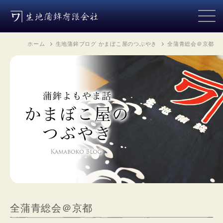
ホーム
生地蒲鉾ブログ かまぼこ屋のつぶやき
全蒲青総会＠京都
全蒲青総会＠京都