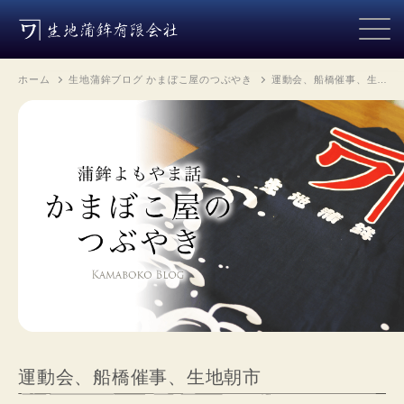
ホーム
生地蒲鉾ブログ かまぼこ屋のつぶやき
運動会、船橋催事、生…
運動会、船橋催事、生地朝市