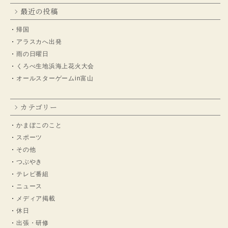
最近の投稿
帰国
アラスカへ出発
雨の日曜日
くろべ生地浜海上花火大会
オールスターゲームin富山
カテゴリー
かまぼこのこと
スポーツ
その他
つぶやき
テレビ番組
ニュース
メディア掲載
休日
出張・研修