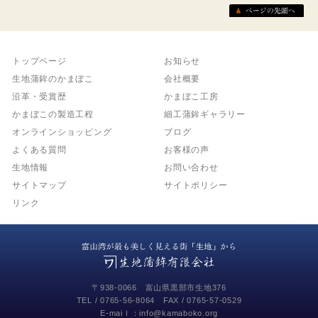
トップページ
お知らせ
生地蒲鉾のかまぼこ
会社概要
沿革・受賞歴
かまぼこ工房
かまぼこの製造工程
細工蒲鉾ギャラリー
オンラインショッピング
ブログ
よくある質問
お客様の声
生地情報
お問い合わせ
サイトマップ
サイトポリシー
リンク
〒938-0066 富山県黒部市生地376
TEL /
0765-56-8064
FAX / 0765-57-0529
E-maiｌ：info@kamaboko.org