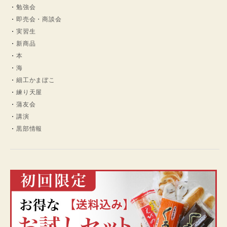
勉強会
即売会・商談会
実習生
新商品
本
海
細工かまぼこ
練り天屋
蒲友会
講演
黒部情報