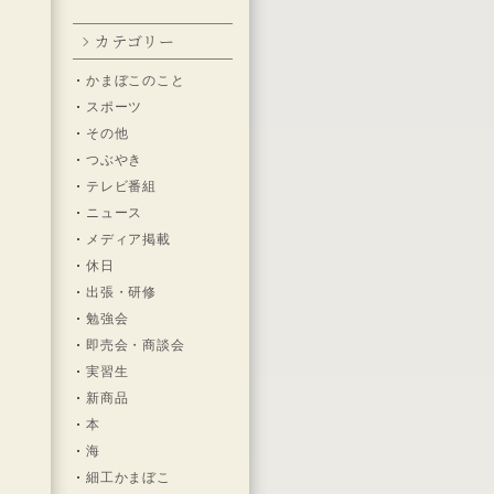
カテゴリー
れ
かまぼこのこと
スポーツ
その他
つぶやき
テレビ番組
ニュース
メディア掲載
何
休日
り
出張・研修
勉強会
即売会・商談会
ま
実習生
な
新商品
本
海
細工かまぼこ