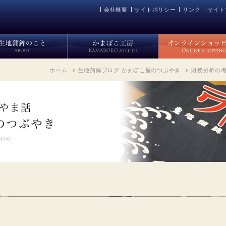
会社概要
サイトポリシー
リンク
サイト
ホーム
生地蒲鉾ブログ かまぼこ屋のつぶやき
財務分析の