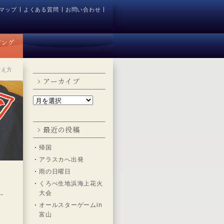
マップ
よくある質問
お問い合わせ
考え方
アーカイブ
最近の投稿
帰国
アラスカへ出発
雨の日曜日
くろべ生地浜海上花火
大会
オールスターゲームin
富山