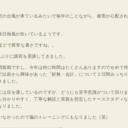
型の台風が来ているみたいで毎年のことながら、被害が心配さ
数日熱風が吹いているようです。
いほどで異常な暑さですね。。
しぶりに講習を受講してきました。
閑散期ですし、今年は特に時間はたくさんありますのでせめて
で以前から興味があった「財務・会計」について２日間みっち
きました。
には目を通しているのですが、どうにも苦手意識がついて回り
も分かりやすく、丁寧な解説と実践を想定したケーススタディ
なりました。
いなかったので脳のトレーニングにもなりました（笑）