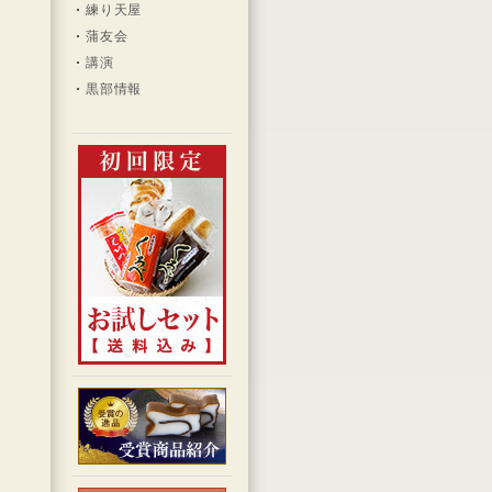
練り天屋
蒲友会
講演
黒部情報