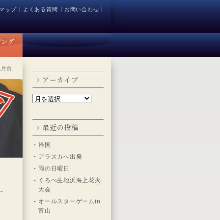
マップ
よくある質問
お問い合わせ
既月食
アーカイブ
最近の投稿
帰国
アラスカへ出発
雨の日曜日
くろべ生地浜海上花火
大会
オールスターゲームin
富山