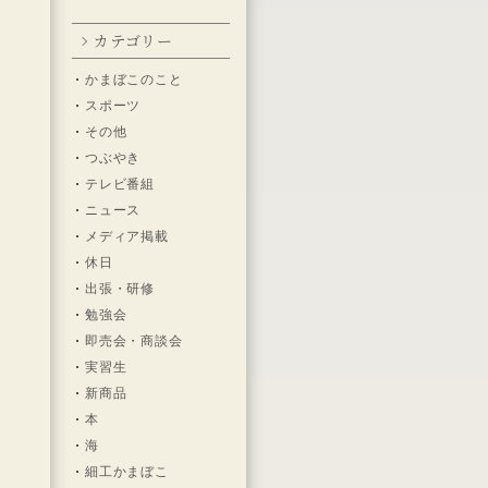
カテゴリー
かまぼこのこと
ま
スポーツ
その他
つぶやき
間
テレビ番組
ニュース
メディア掲載
の
休日
出張・研修
眺
勉強会
即売会・商談会
実習生
新商品
本
海
細工かまぼこ