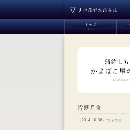
皆既月食
（2014.10.08）
つぶやき