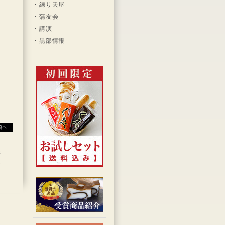
練り天屋
蒲友会
講演
黒部情報
程
報