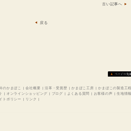
古い記事へ
戻る
鉾のかまぼこ
会社概要
沿革・受賞歴
かまぼこ工房
かまぼこの製造工
介
オンラインショッピング
ブログ
よくある質問
お客様の声
生地情
イトポリシー
リンク