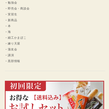
勉強会
即売会・商談会
実習生
新商品
本
海
細工かまぼこ
練り天屋
蒲友会
講演
黒部情報