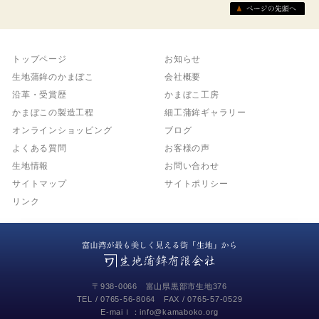
トップページ
お知らせ
生地蒲鉾のかまぼこ
会社概要
沿革・受賞歴
かまぼこ工房
かまぼこの製造工程
細工蒲鉾ギャラリー
オンラインショッピング
ブログ
よくある質問
お客様の声
生地情報
お問い合わせ
サイトマップ
サイトポリシー
リンク
〒938-0066 富山県黒部市生地376
TEL /
0765-56-8064
FAX / 0765-57-0529
E-maiｌ：info@kamaboko.org