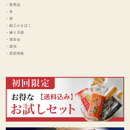
新商品
本
海
細工かまぼこ
練り天屋
蒲友会
講演
黒部情報