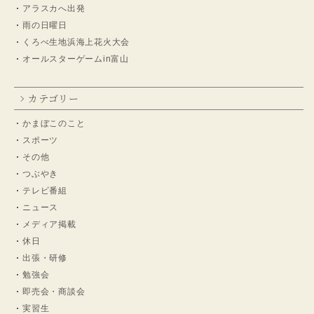
アラスカへ出発
雨の日曜日
くろべ生地浜海上花火大会
オールスターゲームin富山
カテゴリー
かまぼこのこと
スポーツ
その他
つぶやき
テレビ番組
ニュース
メディア掲載
休日
出張・研修
勉強会
即売会・商談会
実習生